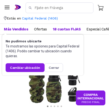
Estás en
Capital Federal
(
1406
)
Más Vendidos
Ofertas
18 cuotas FIJAS
Especial Caf
No pudimos ubicarte
Funcional, pilates y yoga
Botellas de Agua
Te mostramos las opciones para
Capital Federal
(
1406
). Podés cambiar tu ubicación cuando
quieras.
cambiar ubicación
cerrar