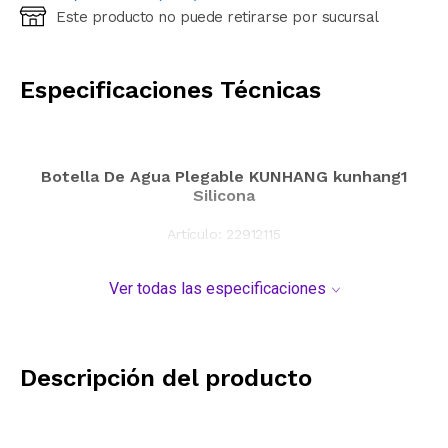
Este producto no puede retirarse por sucursal
Ingresá código postal (sólo números)
CALCULAR
Especificaciones Técnicas
Botella De Agua Plegable KUNHANG kunhang1
Silicona
Artículo:
22912115
Ver todas las especificaciones
Descripción del producto