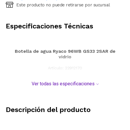
Este producto no puede retirarse por sucursal
Ingresá código postal (sólo números)
CALCULAR
Especificaciones Técnicas
Botella de agua Ryaco 96WB GS33 2SAR de
vidrio
Artículo:
22912170
Ver todas las especificaciones
Descripción del producto