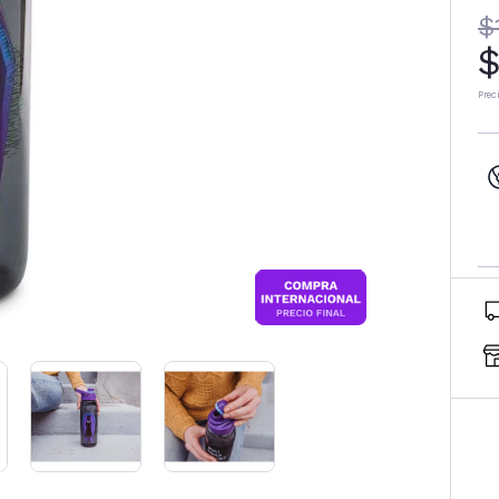
$
$
Prec