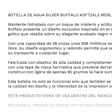
BOTELLA DE AGUA SILVER BUFFALO ADF724L3 MERL
Mantente hidratado con un toque de misterio y actitud
Buffalo presenta un diseño exclusivo inspirado en el
gotico que resalta sobre su elegante acabado negro ma
Con una capacidad de 28 onzas unos 828 mililitros esta 
libre. Su diseño ergonomico y redondo permite que se 
su transporte a cualquier lugar.
Fabricada con plastico de alta calidad y completamen
con una tapa de rosca hermetica que previene derra
construccion ligera de apenas 80 gramos la hace s
Esta botella no solo es funcional sino que tambien es
la calidad del diseño y la intensidad de la impresion
ESTE PRODUCTO VIENE DE USA DENTRO DEL MARCO 
RECIBIRA EL PRODUCTO ENTRE 10 Y 12 DIAS DESPUE