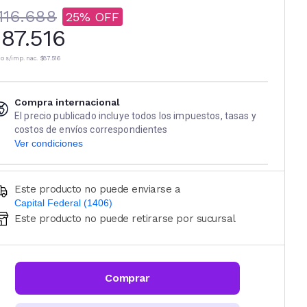
116.688
25
87.516
io s/imp. nac.
$87.516
Compra internacional
El precio publicado incluye todos los impuestos, tasas y
costos de envíos correspondientes
Ver condiciones
Este producto no puede enviarse a
Capital Federal (1406)
Este producto no puede retirarse por sucursal
Ingresá código postal (sólo números)
CALCULAR
Comprar