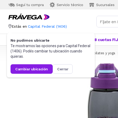
Seguí tu compra
Servicio técnico
Sucursales
Estás en
Capital Federal
(
1406
)
Categorías
Más Vendidos
Ofertas
18 cuotas FI
No pudimos ubicarte
Te mostramos las opciones para
Capital Federal
(
1406
). Podés cambiar tu ubicación cuando
Frávega
Deportes y fitness
Fitness
Funcional, pilates y yoga
quieras.
cambiar ubicación
cerrar