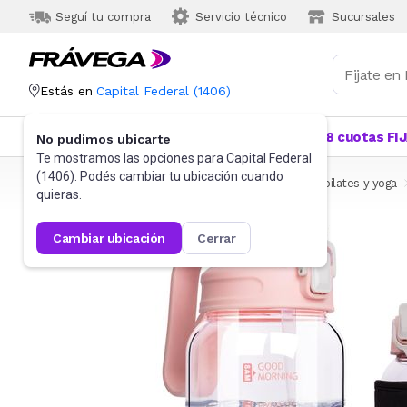
Seguí tu compra
Servicio técnico
Sucursales
Estás en
Capital Federal
(
1406
)
Categorías
Más Vendidos
Ofertas
18 cuotas FI
No pudimos ubicarte
Te mostramos las opciones para
Capital Federal
(
1406
). Podés cambiar tu ubicación cuando
Frávega
Deportes y fitness
Fitness
Funcional, pilates y yoga
quieras.
cambiar ubicación
cerrar