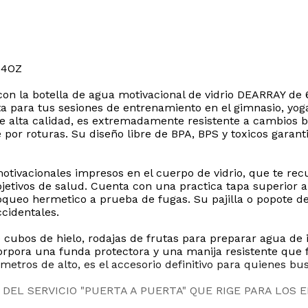
64OZ
con la botella de agua motivacional de vidrio DEARRAY de 
cta para tus sesiones de entrenamiento en el gimnasio, y
 de alta calidad, es extremadamente resistente a cambios 
e por roturas. Su diseño libre de BPA, BPS y toxicos gara
otivacionales impresos en el cuerpo de vidrio, que te re
jetivos de salud. Cuenta con una practica tapa superior ab
queo hermetico a prueba de fugas. Su pajilla o popote 
ccidentales.
de cubos de hielo, rodajas de frutas para preparar agua de
rpora una funda protectora y una manija resistente que f
tros de alto, es el accesorio definitivo para quienes bus
DEL SERVICIO "PUERTA A PUERTA" QUE RIGE PARA LOS 