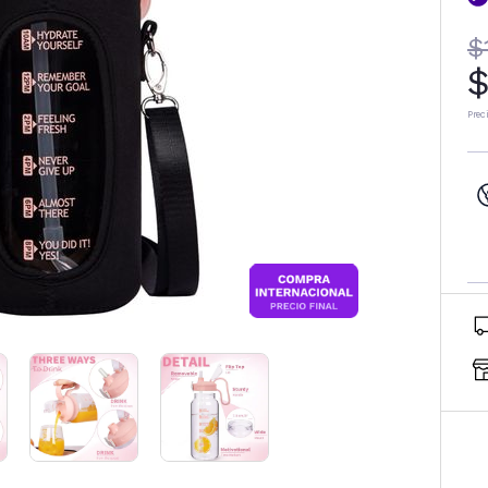
$
$
Prec