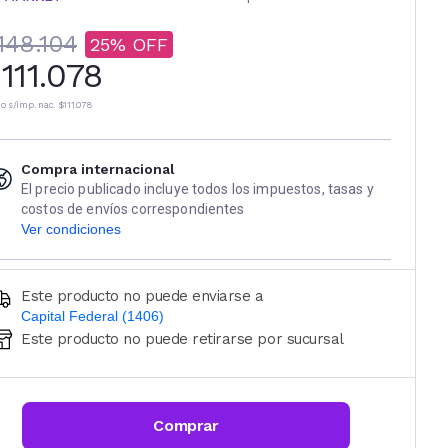
148.104
25
111.078
io s/imp. nac.
$111.078
Compra internacional
El precio publicado incluye todos los impuestos, tasas y
costos de envíos correspondientes
Ver condiciones
Este producto no puede enviarse a
Capital Federal (1406)
Este producto no puede retirarse por sucursal
Ingresá código postal (sólo números)
CALCULAR
Comprar