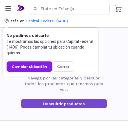
Estás en
Capital Federal
(
1406
)
No pudimos ubicarte
Te mostramos las opciones para
Capital Federal
(
1406
). Podés cambiar tu ubicación cuando
quieras.
cambiar ubicación
cerrar
La página no existe
Navegá por las categorías y descubrí
todos los productos que tenemos para
vos.
Descubrir productos