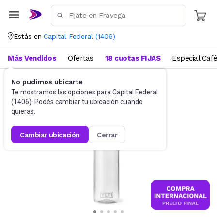
Estás en
Capital Federal
(
1406
)
Más Vendidos
Ofertas
18 cuotas FIJAS
Especial Caf
No pudimos ubicarte
Funcional, pilates y yoga
Botellas de Agua
Te mostramos las opciones para
Capital Federal
(
1406
). Podés cambiar tu ubicación cuando
quieras.
cambiar ubicación
cerrar