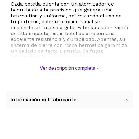
Cada botella cuenta con un atomizador de
boquilla de alta precision que genera una
bruma fina y uniforme, optimizando el uso de
tu perfume, colonia o locion facial sin
desperdiciar una sola gota. Fabricadas con vidrio
de alto impacto, estas botellas ofrecen una
excelente resistencia y durabilidad. Ademas, su
sistema de cierre con rosca hermetica garantiza
un sellado perfecto a prueba de fugas,
brindandote la tranquilidad de que tus
pertenencias estaran protegidas de derrames
Ver descripción completa
accidentales.
El set viene equipado con accesorios de llenado
que facilitan el proceso de recarga: un embudo,
un gotero y una bomba de transferencia. Esto te
permite verter tus liquidos de forma limpia y
Información del fabricante
rapida sin perder producto. Su diseño elegante y
funcional las convierte en el accesorio de
belleza indispensable para viajes de negocios,
vacaciones, salidas nocturnas o para el uso
diario en el gimnasio y la oficina.
Ver más contenido