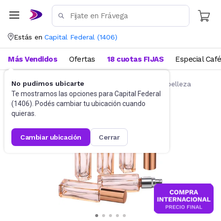
Estás en
Capital Federal
(
1406
)
Más Vendidos
Ofertas
18 cuotas FIJAS
Especial Caf
No pudimos ubicarte
Belleza y Cuidado Corporal
Accesorios de belleza
Te mostramos las opciones para
Capital Federal
(
1406
). Podés cambiar tu ubicación cuando
quieras.
cambiar ubicación
cerrar