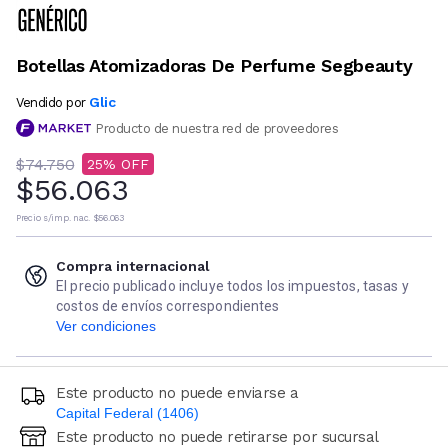
Botellas Atomizadoras De Perfume Segbeauty
Glic
Vendido por
Producto de nuestra red de proveedores
$74.750
25
$56.063
Precio s/imp. nac.
$56.063
Compra internacional
El precio publicado incluye todos los impuestos, tasas y
costos de envíos correspondientes
Ver condiciones
Este producto no puede enviarse a
Capital Federal (1406)
Este producto no puede retirarse por sucursal
Ingresá código postal (sólo números)