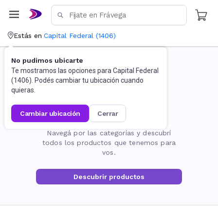
Estás en
Capital Federal
(
1406
)
No pudimos ubicarte
Te mostramos las opciones para
Capital Federal
(
1406
). Podés cambiar tu ubicación cuando
quieras.
cambiar ubicación
cerrar
La página no existe
Navegá por las categorías y descubrí
todos los productos que tenemos para
vos.
Descubrir productos