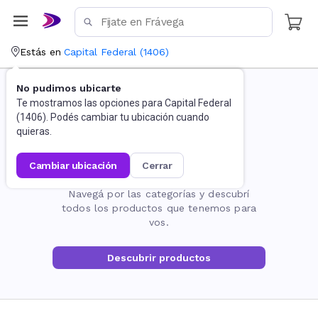
Estás en
Capital Federal
(
1406
)
No pudimos ubicarte
Te mostramos las opciones para
Capital Federal
(
1406
). Podés cambiar tu ubicación cuando
quieras.
cambiar ubicación
cerrar
La página no existe
Navegá por las categorías y descubrí
todos los productos que tenemos para
vos.
Descubrir productos