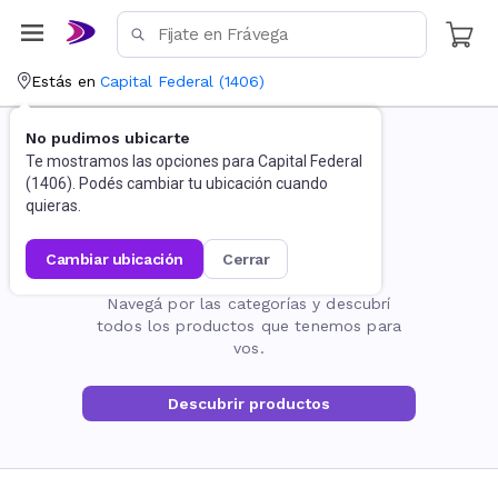
Estás en
Capital Federal
(
1406
)
No pudimos ubicarte
Te mostramos las opciones para
Capital Federal
(
1406
). Podés cambiar tu ubicación cuando
quieras.
cambiar ubicación
cerrar
La página no existe
Navegá por las categorías y descubrí
todos los productos que tenemos para
vos.
Descubrir productos