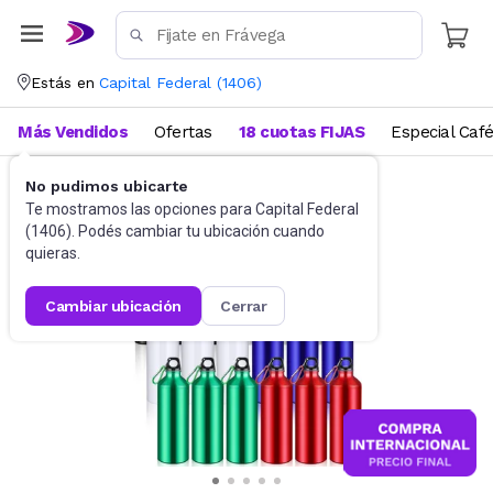
Estás en
Capital Federal
(
1406
)
Más Vendidos
Ofertas
18 cuotas FIJAS
Especial Caf
No pudimos ubicarte
Funcional, pilates y yoga
Botellas de Agua
Te mostramos las opciones para
Capital Federal
(
1406
). Podés cambiar tu ubicación cuando
quieras.
cambiar ubicación
cerrar