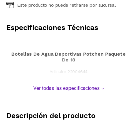
Este producto no puede retirarse por sucursal
Ingresá código postal (sólo números)
CALCULAR
Especificaciones Técnicas
Botellas De Agua Deportivas Potchen Paquete
De 18
Artículo:
22904644
Ver todas las especificaciones
Descripción del producto