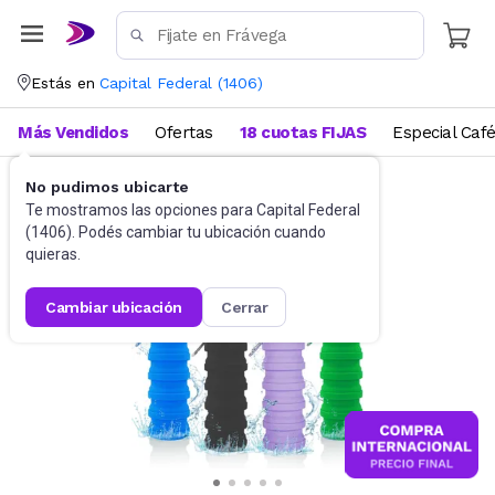
Estás en
Capital Federal
(
1406
)
Más Vendidos
Ofertas
18 cuotas FIJAS
Especial Caf
No pudimos ubicarte
Funcional, pilates y yoga
Botellas de Agua
Te mostramos las opciones para
Capital Federal
(
1406
). Podés cambiar tu ubicación cuando
quieras.
cambiar ubicación
cerrar