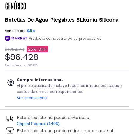
Botellas De Agua Plegables SLkuniu Silicona
Glic
Vendido por
Producto de nuestra red de proveedores
$128.570
25
$96.428
Precio s/imp. nac.
$96.428
Compra internacional
El precio publicado incluye todos los impuestos, tasas y
costos de envíos correspondientes
Ver condiciones
Este producto no puede enviarse a
Capital Federal (1406)
Este producto no puede retirarse por sucursal
Ingresá código postal (sólo números)