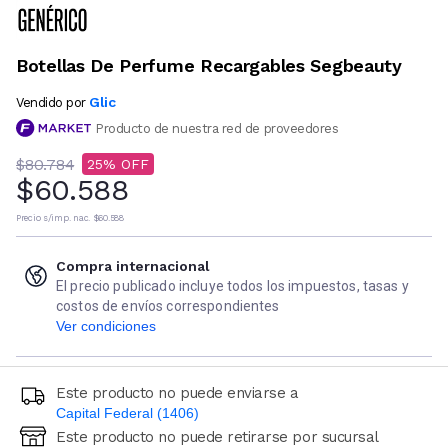
Botellas De Perfume Recargables Segbeauty
Glic
Vendido por
Producto de nuestra red de proveedores
$80.784
25
$60.588
Precio s/imp. nac.
$60.588
Compra internacional
El precio publicado incluye todos los impuestos, tasas y
costos de envíos correspondientes
Ver condiciones
Este producto no puede enviarse a
Capital Federal (1406)
Este producto no puede retirarse por sucursal
Ingresá código postal (sólo números)