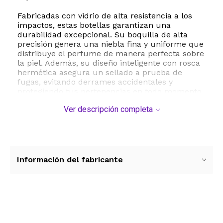
Fabricadas con vidrio de alta resistencia a los
impactos, estas botellas garantizan una
durabilidad excepcional. Su boquilla de alta
precisión genera una niebla fina y uniforme que
distribuye el perfume de manera perfecta sobre
la piel. Además, su diseño inteligente con rosca
hermética asegura un sellado a prueba de
fugas, evitando derrames accidentales y
protegiendo tus pertenencias en todo momento.
Ver descripción completa
El kit viene equipado con accesorios de llenado
que facilitan el proceso de recarga sin
desperdiciar una sola gota: incluye un embudo,
un gotero y una bomba de transferencia. Es
ideal no solo para perfumes y colonias, sino
también para aceites esenciales, tónicos
Información del fabricante
faciales, agua de rosas y otros líquidos de
cuidado personal. Su estética sofisticada y su
cuerpo de vidrio reutilizable lo convierten en
una opción ecológica y elegante para
mantenerte fresco en cualquier momento y
Ver más contenido
lugar.