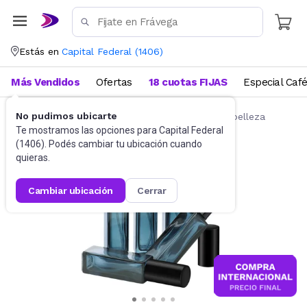
Estás en
Capital Federal
(
1406
)
Más Vendidos
Ofertas
18 cuotas FIJAS
Especial Caf
No pudimos ubicarte
Belleza y Cuidado Corporal
Accesorios de belleza
Te mostramos las opciones para
Capital Federal
(
1406
). Podés cambiar tu ubicación cuando
quieras.
cambiar ubicación
cerrar