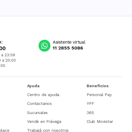
a:
Asistente virtual
00
11 2855 5086
 a 23:59
0 a 20:00
:00
Ayuda
Beneficios
Centro de ayuda
Personal Pay
Contactanos
YPF
Sucursales
365
Vendé en Frávega
Club Movistar
place
Trabajá con nosotros