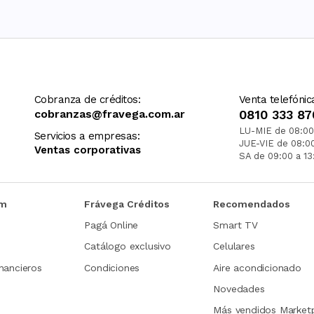
Cobranza de créditos:
Venta telefónic
cobranzas@fravega.com.ar
0810 333 87
LU-MIE de 08:00
Servicios a empresas:
JUE-VIE de 08:0
Ventas corporativas
SA de 09:00 a 13
om
Frávega Créditos
Recomendados
Pagá Online
Smart TV
Catálogo exclusivo
Celulares
nancieros
Condiciones
Aire acondicionado
Novedades
Más vendidos Market