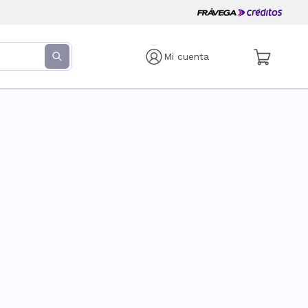
Mi cuenta
s