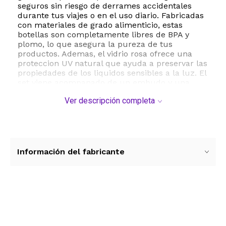
seguros sin riesgo de derrames accidentales
durante tus viajes o en el uso diario. Fabricadas
con materiales de grado alimenticio, estas
botellas son completamente libres de BPA y
plomo, lo que asegura la pureza de tus
productos. Ademas, el vidrio rosa ofrece una
proteccion UV natural que ayuda a preservar las
propiedades de los liquidos sensibles a la luz. El
set viene acompanado de un embudo y una
pipeta para facilitar el rellenado de manera
Ver descripción completa
limpia y rapida, convirtiendolo en una opcion
reutilizable y amigable con el medio ambiente.
ESTE PRODUCTO VIENE DE USA DENTRO DEL
MARCO DEL SERVICIO "PUERTA A PUERTA" QUE
RIGE PARA LOS ENVíOS POSTALES
Información del fabricante
INTERNACIONALES.
RECIBIRA EL PRODUCTO ENTRE 10 Y 12 DIAS
DESPUES DE SU COMPRA.
Ver más contenido