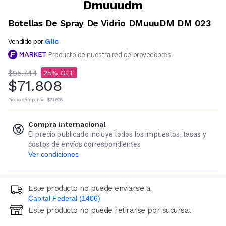
Dmuuudm
Botellas De Spray De Vidrio DMuuuDM DM 023
Glic
Vendido por
Producto de nuestra red de proveedores
$95.744
25
$71.808
Precio s/imp. nac.
$71.808
Compra internacional
El precio publicado incluye todos los impuestos, tasas y
costos de envíos correspondientes
Ver condiciones
Este producto no puede enviarse a
Capital Federal (1406)
Este producto no puede retirarse por sucursal
Ingresá código postal (sólo números)