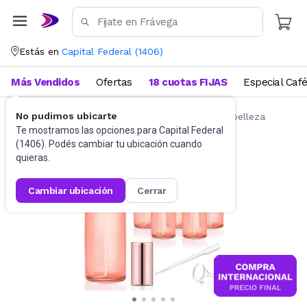
Estás en
Capital Federal
(
1406
)
Más Vendidos
Ofertas
18 cuotas FIJAS
Especial Caf
No pudimos ubicarte
Belleza y Cuidado Corporal
Accesorios de belleza
Te mostramos las opciones para
Capital Federal
(
1406
). Podés cambiar tu ubicación cuando
quieras.
cambiar ubicación
cerrar