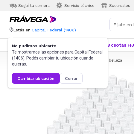
Seguí tu compra
Servicio técnico
Sucursales
Estás en
Capital Federal
(
1406
)
Categorías
Más Vendidos
Ofertas
18 cuotas FI
No pudimos ubicarte
Te mostramos las opciones para
Capital Federal
(
1406
). Podés cambiar tu ubicación cuando
Frávega
Belleza y Cuidado Corporal
Accesorios de belleza
quieras.
cambiar ubicación
cerrar