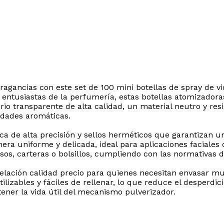
ragancias con este set de 100 mini botellas de spray de v
entusiastas de la perfumería, estas botellas atomizadora
drio transparente de alta calidad, un material neutro y res
edades aromáticas.
osca de alta precisión y sellos herméticos que garantizan u
nera uniforme y delicada, ideal para aplicaciones faciale
sos, carteras o bolsillos, cumpliendo con las normativas 
elación calidad precio para quienes necesitan envasar m
lizables y fáciles de rellenar, lo que reduce el desperdi
ener la vida útil del mecanismo pulverizador.