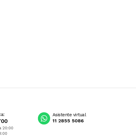
ca:
Asistente virtual
700
11 2855 5086
a 20:00
3:00