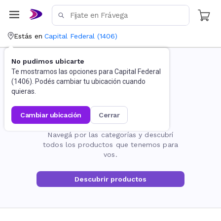
Estás en
Capital Federal
(
1406
)
No pudimos ubicarte
Te mostramos las opciones para
Capital Federal
(
1406
). Podés cambiar tu ubicación cuando
quieras.
cambiar ubicación
cerrar
La página no existe
Navegá por las categorías y descubrí
todos los productos que tenemos para
vos.
Descubrir productos