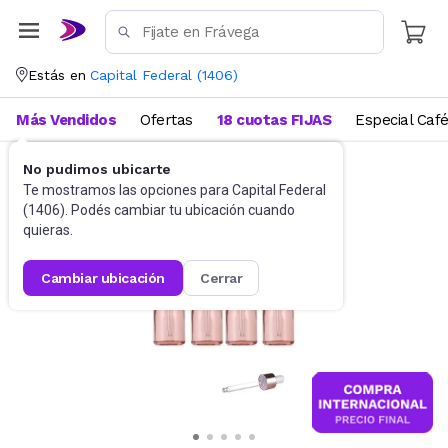
Estás en
Capital Federal
(
1406
)
Más Vendidos
Ofertas
18 cuotas FIJAS
Especial Caf
No pudimos ubicarte
Belleza y Cuidado Corporal
Te mostramos las opciones para
Capital Federal
(
1406
). Podés cambiar tu ubicación cuando
quieras.
cambiar ubicación
cerrar