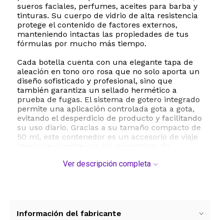
sueros faciales, perfumes, aceites para barba y
tinturas. Su cuerpo de vidrio de alta resistencia
protege el contenido de factores externos,
manteniendo intactas las propiedades de tus
fórmulas por mucho más tiempo.
Cada botella cuenta con una elegante tapa de
aleación en tono oro rosa que no solo aporta un
diseño sofisticado y profesional, sino que
también garantiza un sellado hermético a
prueba de fugas. El sistema de gotero integrado
permite una aplicación controlada gota a gota,
evitando el desperdicio de producto y facilitando
su uso diario. Gracias a su tamaño compacto de
50 ml, este contenedor es un accesorio de viaje
ideal que cumple con las normativas de
equipaje de mano, permitiéndote llevar tu
Ver descripción completa
rutina de cuidado facial y corporal a donde
quiera que vayas sin ocupar espacio de más.
Este paquete incluye 4 unidades reutilizables y
fáciles de lavar, lo que las convierte en una
opción ecológica y económica para tus
Información del fabricante