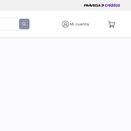
Mi cuenta
s