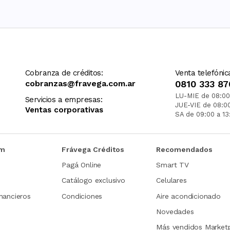
Cobranza de créditos:
Venta telefónic
cobranzas@fravega.com.ar
0810 333 87
LU-MIE de 08:00
Servicios a empresas:
JUE-VIE de 08:0
Ventas corporativas
SA de 09:00 a 13
om
Frávega Créditos
Recomendados
Pagá Online
Smart TV
Catálogo exclusivo
Celulares
nancieros
Condiciones
Aire acondicionado
Novedades
Más vendidos Market