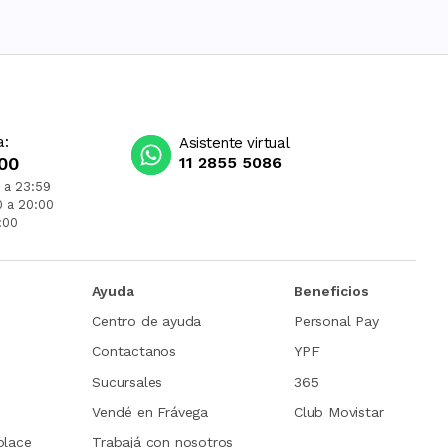
a:
Asistente virtual
00
11 2855 5086
 a 23:59
0 a 20:00
:00
Ayuda
Beneficios
Centro de ayuda
Personal Pay
Contactanos
YPF
Sucursales
365
Vendé en Frávega
Club Movistar
place
Trabajá con nosotros