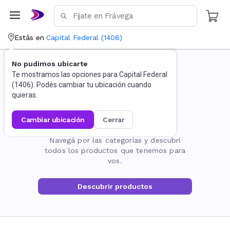
Estás en
Capital Federal
(
1406
)
No pudimos ubicarte
Te mostramos las opciones para
Capital Federal
(
1406
). Podés cambiar tu ubicación cuando
quieras.
cambiar ubicación
cerrar
La página no existe
Navegá por las categorías y descubrí
todos los productos que tenemos para
vos.
Descubrir productos