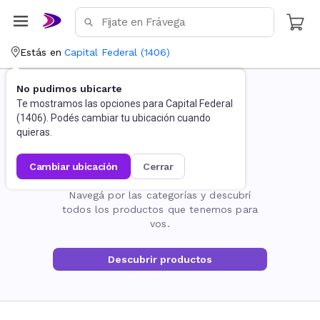
Estás en
Capital Federal
(
1406
)
No pudimos ubicarte
Te mostramos las opciones para
Capital Federal
(
1406
). Podés cambiar tu ubicación cuando
quieras.
cambiar ubicación
cerrar
La página no existe
Navegá por las categorías y descubrí
todos los productos que tenemos para
vos.
Descubrir productos