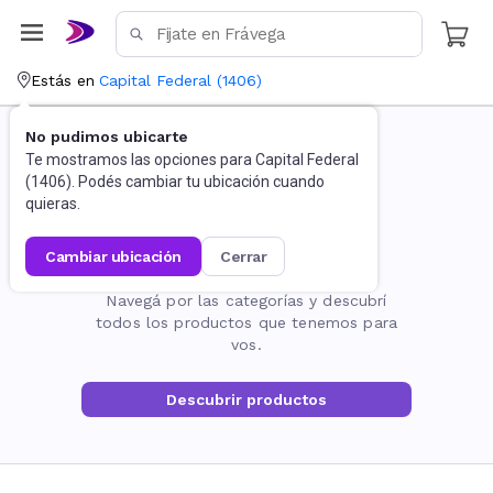
Estás en
Capital Federal
(
1406
)
No pudimos ubicarte
Te mostramos las opciones para
Capital Federal
(
1406
). Podés cambiar tu ubicación cuando
quieras.
cambiar ubicación
cerrar
La página no existe
Navegá por las categorías y descubrí
todos los productos que tenemos para
vos.
Descubrir productos