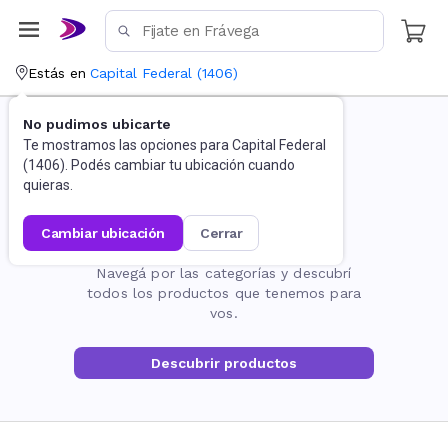
Estás en
Capital Federal
(
1406
)
No pudimos ubicarte
Te mostramos las opciones para
Capital Federal
(
1406
). Podés cambiar tu ubicación cuando
quieras.
cambiar ubicación
cerrar
La página no existe
Navegá por las categorías y descubrí
todos los productos que tenemos para
vos.
Descubrir productos