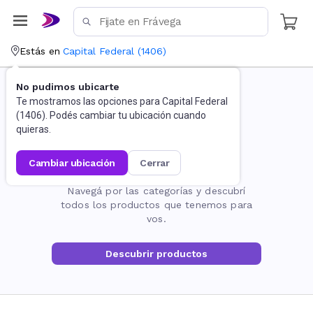
Estás en
Capital Federal
(
1406
)
No pudimos ubicarte
Te mostramos las opciones para
Capital Federal
(
1406
). Podés cambiar tu ubicación cuando
quieras.
cambiar ubicación
cerrar
La página no existe
Navegá por las categorías y descubrí
todos los productos que tenemos para
vos.
Descubrir productos