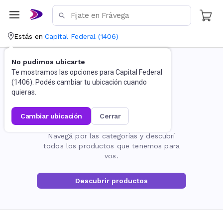
Estás en
Capital Federal
(
1406
)
No pudimos ubicarte
Te mostramos las opciones para
Capital Federal
(
1406
). Podés cambiar tu ubicación cuando
quieras.
cambiar ubicación
cerrar
La página no existe
Navegá por las categorías y descubrí
todos los productos que tenemos para
vos.
Descubrir productos