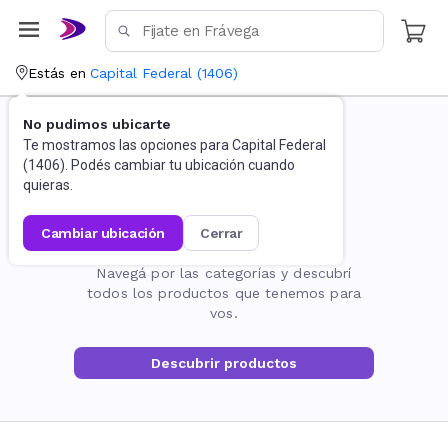
Estás en
Capital Federal
(
1406
)
No pudimos ubicarte
Te mostramos las opciones para
Capital Federal
(
1406
). Podés cambiar tu ubicación cuando
quieras.
cambiar ubicación
cerrar
La página no existe
Navegá por las categorías y descubrí
todos los productos que tenemos para
vos.
Descubrir productos