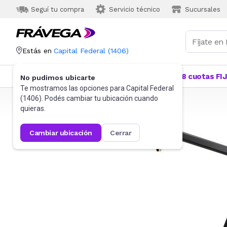
Seguí tu compra
Servicio técnico
Sucursales
Estás en
Capital Federal
(
1406
)
Categorías
Más Vendidos
Ofertas
18 cuotas FI
No pudimos ubicarte
Te mostramos las opciones para
Capital Federal
(
1406
). Podés cambiar tu ubicación cuando
Frávega
Audio
Parlantes
Trípodes y soportes
quieras.
cambiar ubicación
cerrar