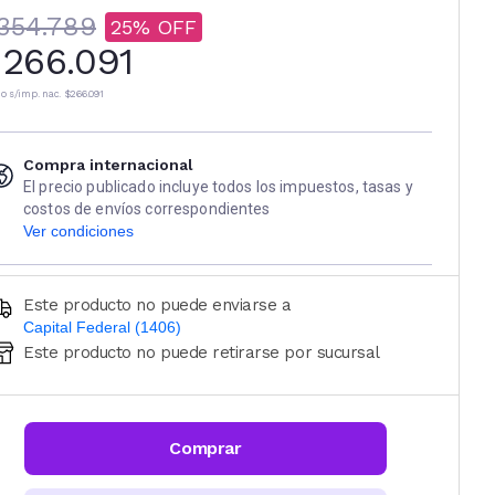
354.789
25
266.091
io s/imp. nac.
$266.091
Compra internacional
El precio publicado incluye todos los impuestos, tasas y
costos de envíos correspondientes
Ver condiciones
Este producto no puede enviarse a
Capital Federal (1406)
Este producto no puede retirarse por sucursal
Ingresá código postal (sólo números)
CALCULAR
Comprar