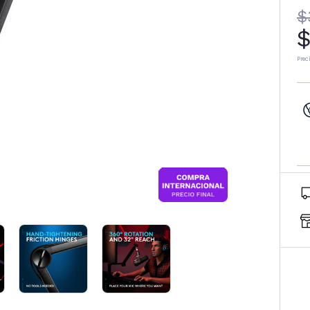
$
$
Prec