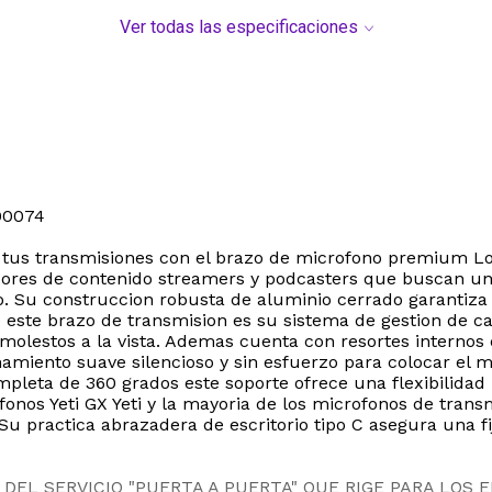
Ver todas las especificaciones
00074
e tus transmisiones con el brazo de microfono premium Lo
dores de contenido streamers y podcasters que buscan un
o. Su construccion robusta de aluminio cerrado garantiza 
de este brazo de transmision es su sistema de gestion de 
molestos a la vista. Ademas cuenta con resortes internos 
miento suave silencioso y sin esfuerzo para colocar el m
leta de 360 grados este soporte ofrece una flexibilidad 
fonos Yeti GX Yeti y la mayoria de los microfonos de tran
Su practica abrazadera de escritorio tipo C asegura una 
DEL SERVICIO "PUERTA A PUERTA" QUE RIGE PARA LOS 