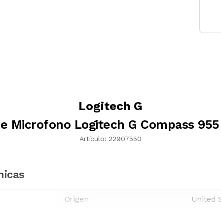
Logitech G
de Microfono Logitech G Compass 955
Artículo:
22907550
nicas
Origen
United 