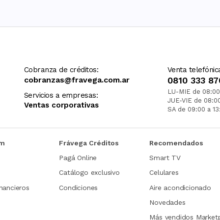
Cobranza de créditos:
Venta telefónic
cobranzas@fravega.com.ar
0810 333 87
LU-MIE de 08:00
Servicios a empresas:
JUE-VIE de 08:0
Ventas corporativas
SA de 09:00 a 13
om
Frávega Créditos
Recomendados
Pagá Online
Smart TV
Catálogo exclusivo
Celulares
nancieros
Condiciones
Aire acondicionado
Novedades
Más vendidos Market