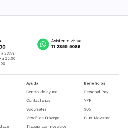
a:
Asistente virtual
00
11 2855 5086
 a 23:59
0 a 20:00
:00
Ayuda
Beneficios
Centro de ayuda
Personal Pay
Contactanos
YPF
Sucursales
365
Vendé en Frávega
Club Movistar
place
Trabajá con nosotros