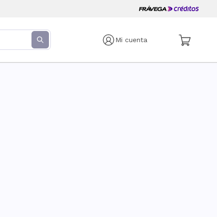
Mi cuenta
s