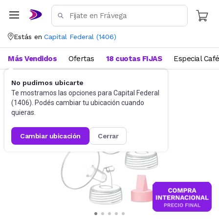
Estás en
Capital Federal
(
1406
)
Más Vendidos
Ofertas
18 cuotas FIJAS
Especial Caf
No pudimos ubicarte
Alimentación y lactancia
Sacaleches
Te mostramos las opciones para
Capital Federal
(
1406
). Podés cambiar tu ubicación cuando
quieras.
cambiar ubicación
cerrar