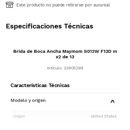
Este producto no puede retirarse por sucursal
Ingresá código postal (sólo números)
CALCULAR
Especificaciones Técnicas
Brida de Boca Ancha Maymom S012W F13D m
x2 de 13
Artículo:
22905299
Características Técnicas
Modelo y origen
Origen
United States