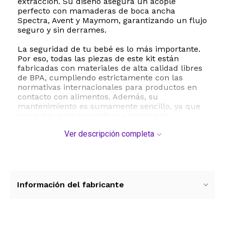
extracción. Su diseño asegura un acople
perfecto con mamaderas de boca ancha
Spectra, Avent y Maymom, garantizando un flujo
seguro y sin derrames.
La seguridad de tu bebé es lo más importante.
Por eso, todas las piezas de este kit están
fabricadas con materiales de alta calidad libres
de BPA, cumpliendo estrictamente con las
normativas internacionales para productos en
contacto con alimentos. Además, su
mantenimiento es sumamente sencillo, ya que
son aptas para lavavajillas y resisten la
esterilización a vapor, asegurando una higiene
Ver descripción completa
óptima en cada uso.
Este producto es una excelente alternativa de
repuesto fabricada por Maymom, ofreciendo la
misma funcionalidad y rendimiento que las
piezas originales para que no interrumpas tu
Información del fabricante
rutina de extracción. Su diseño ergonómico y
materiales suaves al tacto ayudan a reducir la
fricción, mejorando la estimulación y el confort
general durante el proceso de extracción diaria.