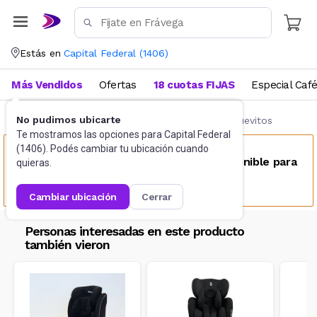
Estás en
Capital Federal
(
1406
)
Más Vendidos
Ofertas
18 cuotas FIJAS
Especial Caf
No pudimos ubicarte
Bebés y Primera Infancia
Butacas auto y huevitos
Te mostramos las opciones para
Capital Federal
(
1406
). Podés cambiar tu ubicación cuando
Este producto no se encuentra disponible para
quieras.
tu ubicación
cambiar ubicación
cerrar
Personas interesadas en este producto
también vieron