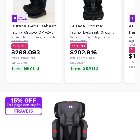
Butaca Bebe Bebesit
Butaca Booster
Asie
Isofix Grupo 0-1-2-3
Isofix Bebesit Grupo
Para 
Vendido por
Argentrade
Vendido por
Argentrade
Vendi
1 - 2 - 3 Negro 36 kg
Black
Aguir
$498.907
$362.268
Negr
$249.
41
44
21
$298.093
$202.916
$19
Precio s/imp. nac.
Precio s/imp. nac.
Precio s
$246.357,85
$167.699,17
$165.28
Envío
GRATIS
Envío
GRATIS