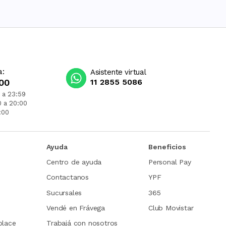
a:
Asistente virtual
00
11 2855 5086
 a 23:59
0 a 20:00
:00
Ayuda
Beneficios
Centro de ayuda
Personal Pay
Contactanos
YPF
Sucursales
365
Vendé en Frávega
Club Movistar
place
Trabajá con nosotros