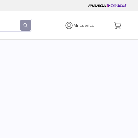
Mi cuenta
s