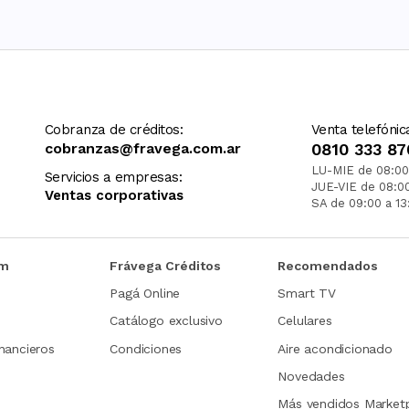
Cobranza de créditos:
Venta telefónic
cobranzas@fravega.com.ar
0810 333 87
LU-MIE de 08:00
Servicios a empresas:
JUE-VIE de 08:0
Ventas corporativas
SA de 09:00 a 13
om
Frávega Créditos
Recomendados
Pagá Online
Smart TV
Catálogo exclusivo
Celulares
nancieros
Condiciones
Aire acondicionado
Novedades
Más vendidos Market