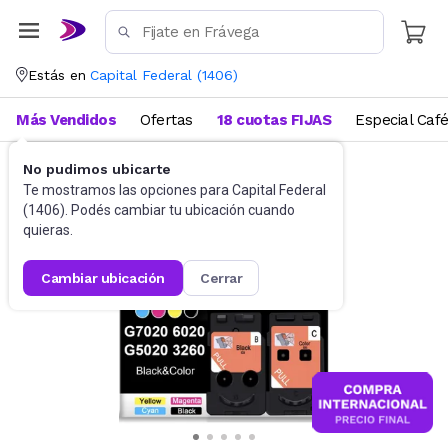
Estás en
Capital Federal
(
1406
)
Más Vendidos
Ofertas
18 cuotas FIJAS
Especial Caf
No pudimos ubicarte
Impresoras
Cartuchos
Te mostramos las opciones para
Capital Federal
(
1406
). Podés cambiar tu ubicación cuando
quieras.
cambiar ubicación
cerrar