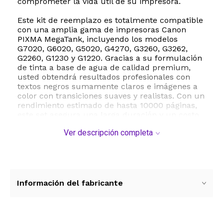
comprometer la vida útil de su impresora.
Este kit de reemplazo es totalmente compatible
con una amplia gama de impresoras Canon
PIXMA MegaTank, incluyendo los modelos
G7020, G6020, G5020, G4270, G3260, G3262,
G2260, G1230 y G1220. Gracias a su formulación
de tinta a base de agua de calidad premium,
usted obtendrá resultados profesionales con
textos negros sumamente claros e imágenes a
color con transiciones suaves y realistas. Con un
rendimiento estimado de hasta 10000 páginas,
este set asegura una larga duración y un costo
operativo sumamente bajo por página impresa.
Ver descripción completa
La instalación es sumamente sencilla y directa,
permitiendo un acople perfecto en el carro de
impresión de su dispositivo. Al elegir estos
consumibles remanufacturados de alta
eficiencia, usted no solo garantiza la
Información del fabricante
continuidad de sus tareas de oficina o proyectos
escolares, sino que también contribuye a una
alternativa de consumo más sustentable.
Asegúrese de verificar la compatibilidad de su