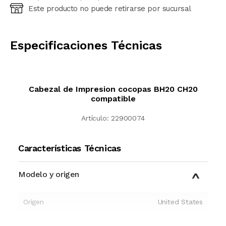
Este producto no puede retirarse por sucursal
Ingresá código postal (sólo números)
CALCULAR
Especificaciones Técnicas
Cabezal de Impresion cocopas BH20 CH20
compatible
Artículo:
22900074
Características Técnicas
Modelo y origen
Origen
United States