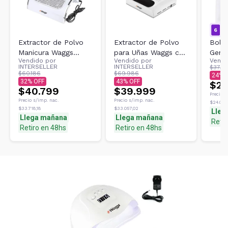
Extractor de Polvo
Extractor de Polvo
Bols
Manicura Waggs
para Uñas Waggs con
Genu
Vendido por
Vendido por
Vendi
Blanco + Bolsa
Filtro Reutilizable
IKMA
INTERSELLER
INTERSELLER
$37.7
Recolectora
MANI
$60.186
$69.986
24
32
43
Colec
$29
$40.799
$39.999
Precio s
Precio s/imp. nac.
Precio s/imp. nac.
$24.007
$33.718,18
$33.057,02
Lleg
Llega mañana
Llega mañana
Retir
Retiro en 48hs
Retiro en 48hs