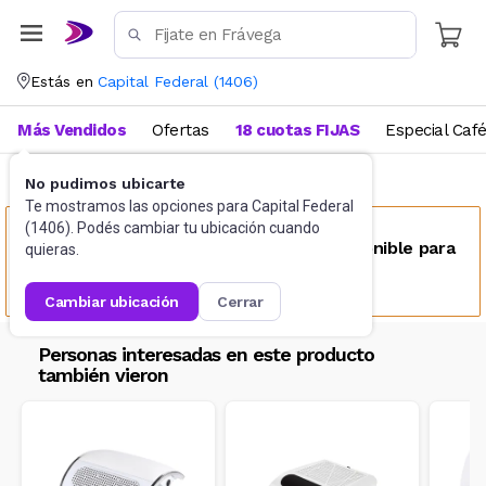
Estás en
Capital Federal
(
1406
)
Más Vendidos
Ofertas
18 cuotas FIJAS
Especial Caf
No pudimos ubicarte
Manicura y pedicura
Cabinas
Te mostramos las opciones para
Capital Federal
(
1406
). Podés cambiar tu ubicación cuando
Este producto no se encuentra disponible para
quieras.
tu ubicación
cambiar ubicación
cerrar
Personas interesadas en este producto
también vieron