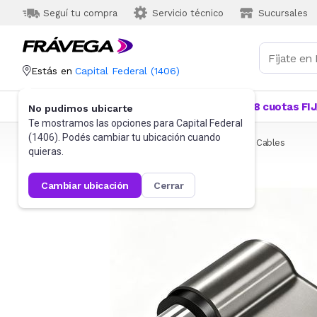
Seguí tu compra
Servicio técnico
Sucursales
Estás en
Capital Federal
(
1406
)
Categorías
Más Vendidos
Ofertas
18 cuotas FI
No pudimos ubicarte
Te mostramos las opciones para
Capital Federal
(
1406
). Podés cambiar tu ubicación cuando
Frávega
Informática
Accesorios de Informática
Cables
quieras.
cambiar ubicación
cerrar