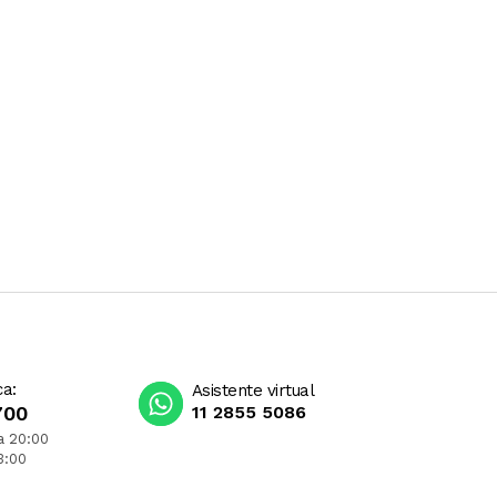
ca:
Asistente virtual
700
11 2855 5086
a 20:00
3:00