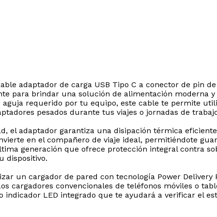
l cable adaptador de carga USB Tipo C a conector de pin
nte para brindar una solución de alimentación moderna y e
 aguja requerido por tu equipo, este cable te permite uti
ptadores pesados durante tus viajes o jornadas de trabajo
d, el adaptador garantiza una disipación térmica eficient
vierte en el compañero de viaje ideal, permitiéndote guar
ima generación que ofrece protección integral contra sob
 dispositivo.
lizar un cargador de pared con tecnología Power Deliver
 Los cargadores convencionales de teléfonos móviles o tab
o indicador LED integrado que te ayudará a verificar el e