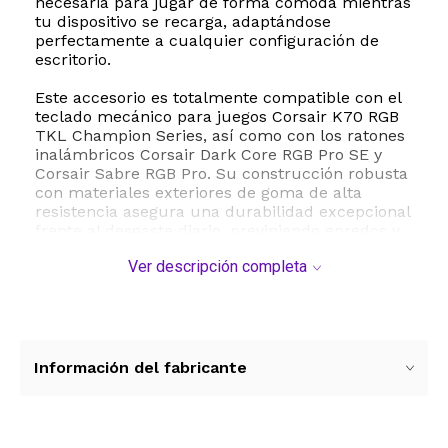
necesaria para jugar de forma cómoda mientras
tu dispositivo se recarga, adaptándose
perfectamente a cualquier configuración de
escritorio.
Este accesorio es totalmente compatible con el
teclado mecánico para juegos Corsair K70 RGB
TKL Champion Series, así como con los ratones
inalámbricos Corsair Dark Core RGB Pro SE y
Corsair Sabre RGB Pro. Su construcción robusta
con materiales exteriores de goma de alta
resistencia asegura una durabilidad excepcional
frente al desgaste diario, previniendo enredos y
roturas comunes en cables estándar. El diseño
Ver descripción completa
macho a macho con especificación USB-IF
garantiza una conexión estable y segura en todo
momento.
Ya sea que necesites un reemplazo confiable o
un cable secundario para llevar en tu mochila,
Información del fabricante
este modelo cumple con los más altos
estándares de rendimiento. Su compatibilidad
se extiende a otros dispositivos con puerto USB
Tipo C, lo que lo convierte en una herramienta