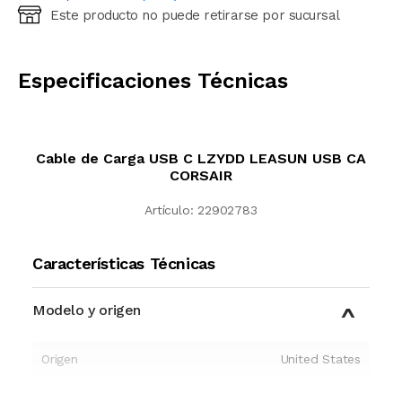
Este producto no puede retirarse por sucursal
Ingresá código postal (sólo números)
CALCULAR
Especificaciones Técnicas
Cable de Carga USB C LZYDD LEASUN USB CA
CORSAIR
Artículo:
22902783
Características Técnicas
Modelo y origen
Origen
United States