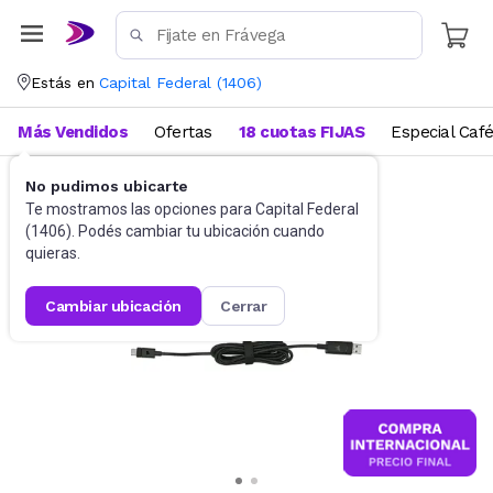
Estás en
Capital Federal
(
1406
)
Más Vendidos
Ofertas
18 cuotas FIJAS
Especial Caf
No pudimos ubicarte
Accesorios de Informática
Cables
Te mostramos las opciones para
Capital Federal
(
1406
). Podés cambiar tu ubicación cuando
quieras.
cambiar ubicación
cerrar