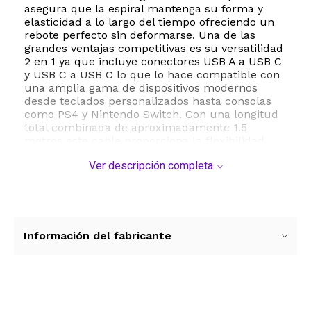
asegura que la espiral mantenga su forma y
elasticidad a lo largo del tiempo ofreciendo un
rebote perfecto sin deformarse. Una de las
grandes ventajas competitivas es su versatilidad
2 en 1 ya que incluye conectores USB A a USB C
y USB C a USB C lo que lo hace compatible con
una amplia gama de dispositivos modernos
desde teclados personalizados hasta consolas
como PS4 y Nintendo Switch. Con una longitud
total combinada de aproximadamente 1.5
metros este cable proporciona la flexibilidad
necesaria para cualquier configuracion de
Ver descripción completa
escritorio eliminando el desorden de cables
largos y enredados. Ademas de su funcion
estetica soporta carga rapida de hasta 100W y
una transferencia de datos de alta velocidad de
5 Gbps asegurando que el rendimiento de tus
perifericos sea siempre optimo y sin latencia. Es
Información del fabricante
el accesorio ideal para quienes desean
personalizar su setup con un toque profesional
y funcional.
ESTE PRODUCTO VIENE DE USA DENTRO DEL
Ver más contenido