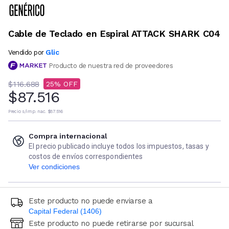
Cable de Teclado en Espiral ATTACK SHARK C04
Glic
Vendido por
Producto de nuestra red de proveedores
$116.688
25
$87.516
Precio s/imp. nac.
$87.516
Compra internacional
El precio publicado incluye todos los impuestos, tasas y
costos de envíos correspondientes
Ver condiciones
Este producto no puede enviarse a
Capital Federal (1406)
Este producto no puede retirarse por sucursal
Ingresá código postal (sólo números)