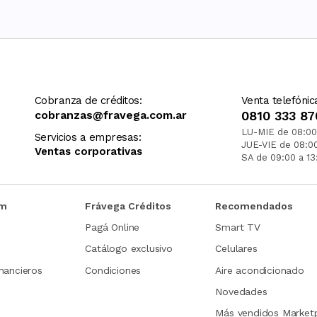
Cobranza de créditos:
Venta telefónic
cobranzas@fravega.com.ar
0810 333 87
LU-MIE de 08:00
Servicios a empresas:
JUE-VIE de 08:0
Ventas corporativas
SA de 09:00 a 13
om
Frávega Créditos
Recomendados
Pagá Online
Smart TV
Catálogo exclusivo
Celulares
nancieros
Condiciones
Aire acondicionado
Novedades
Más vendidos Market