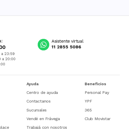
a:
Asistente virtual
00
11 2855 5086
 a 23:59
0 a 20:00
:00
Ayuda
Beneficios
Centro de ayuda
Personal Pay
Contactanos
YPF
Sucursales
365
Vendé en Frávega
Club Movistar
place
Trabajá con nosotros