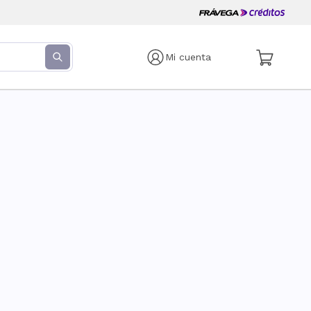
Mi cuenta
s