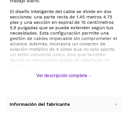
trabajo diario.
El diseño inteligente del cable se divide en dos
secciones: una parte recta de 1.45 metros 4.75
pies y una sección en espiral de 15 centímetros
5.9 pulgadas que se puede extender según tus
necesidades. Esta configuración permite una
gestión de cables impecable sin comprometer el
alcance. Además, incorpora un conector de
aviación metálico de 4 pines que no solo aporta
un estilo industrial único, sino que también
facilita el intercambio rápido de interfaces de
manera segura.
Ver descripción completa
Construido para durar, el cable FormulaMod
presenta un diseño de malla de doble capa con
nailon resistente de alta calidad. Esta doble
manga premium asegura que las bobinas
mantengan su forma perfecta a lo largo del
tiempo, resistiendo dobleces y el desgaste
Información del fabricante
cotidiano. Para mayor comodidad, el kit incluye
una práctica bolsa organizadora con cremallera
que protege el cable durante el transporte y
evita enredos. Con un peso ligero de 150