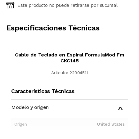
Este producto no puede retirarse por sucursal
Ingresá código postal (sólo números)
CALCULAR
Especificaciones Técnicas
Cable de Teclado en Espiral FormulaMod Fm
CKC145
Artículo:
22904511
Características Técnicas
Modelo y origen
Origen
United States