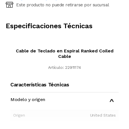
Este producto no puede retirarse por sucursal
Ingresá código postal (sólo números)
CALCULAR
Especificaciones Técnicas
Cable de Teclado en Espiral Ranked Coiled
Cable
Artículo:
22911174
Características Técnicas
Modelo y origen
Origen
United States