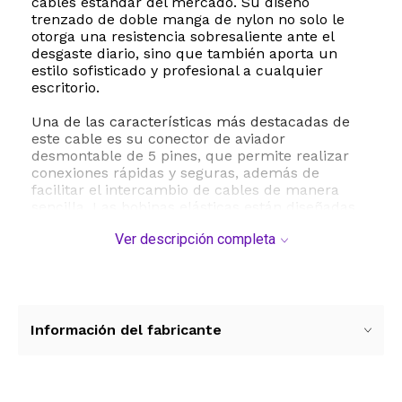
cables estándar del mercado. Su diseño
trenzado de doble manga de nylon no solo le
otorga una resistencia sobresaliente ante el
desgaste diario, sino que también aporta un
estilo sofisticado y profesional a cualquier
escritorio.
Una de las características más destacadas de
este cable es su conector de aviador
desmontable de 5 pines, que permite realizar
conexiones rápidas y seguras, además de
facilitar el intercambio de cables de manera
sencilla. Las bobinas elásticas están diseñadas
para mantenerse apretadas y firmes a lo largo
Ver descripción completa
del tiempo, evitando enredos molestos y
manteniendo tu setup completamente
organizado. Con una longitud total de 2150
milímetros y un diámetro de bobina de 25
milímetros, ofrece el alcance y la flexibilidad
necesarios para adaptarse a cualquier
Información del fabricante
configuración de escritorio.
En el aspecto técnico, el cable cuenta con
conectores USB Tipo C a USB Tipo A chapados