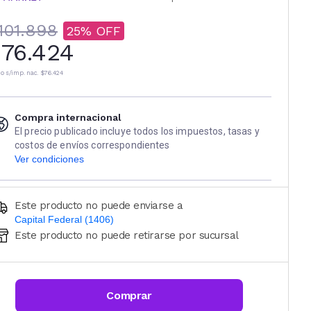
101.898
25
76.424
io s/imp. nac.
$76.424
Compra internacional
El precio publicado incluye todos los impuestos, tasas y
costos de envíos correspondientes
Ver condiciones
Este producto no puede enviarse a
Capital Federal (1406)
Este producto no puede retirarse por sucursal
Ingresá código postal (sólo números)
CALCULAR
Comprar