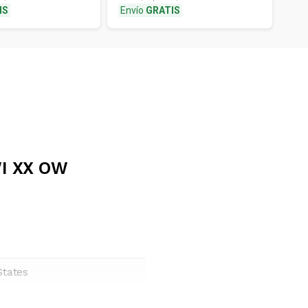
IS
Envío
GRATIS
Env
WI XX OW
States