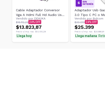
Cable Adaptador Conversor
Adaptador Usb Gad
Vga A Hdmi Full Hd Audio Usb
3.0 Tipo C PC o M
Vendido por
DEHUKA
Vendido por
Bidcom
Convertidor Monitor Hdmi
24
24
$18.112,22
$33.019
Dehuka
$13.823,87
$25.399
Precio s/imp. nac.
$12.510,29
Precio s/imp. nac.
$20.990,91
Llega hoy
Llega mañana
Reti