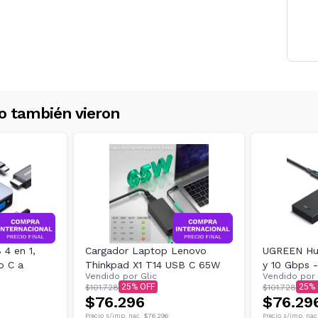
o también vieron
4 en 1,
Cargador Laptop Lenovo
UGREEN Hu
o C a
Thinkpad X1 T14 USB C 65W
y 10 Gbps 
Vendido por
Glic
Vendido por
25
25
$101.728
$101.728
$76.296
$76.29
Precio s/imp. nac.
$76.296
Precio s/imp. nac