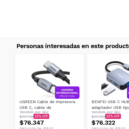
Personas interesadas en este product
UGREEN Cable de impresora
BENFEI USB C HUB 
USB C, cable de
adaptador USB tip
Vendido por
Glic
Vendido por
Glic
25
25
$101.796
$101.762
$76.347
$76.322
Precio s/imp. nac.
$76.347
Precio s/imp. nac.
$76.322