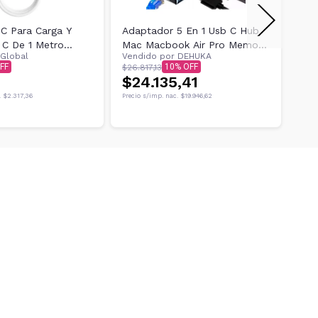
 C Para Carga Y
Adaptador 5 En 1 Usb C Hub
tom
 C De 1 Metro
Mac Macbook Air Pro Memoria
ele
Global
Vendido por
DEHUKA
Ven
Cable
Tec
10
$26.817,13
$175
$24.135,41
$1
.
$2.317,36
Precio s/imp. nac.
$19.946,62
Preci
Env