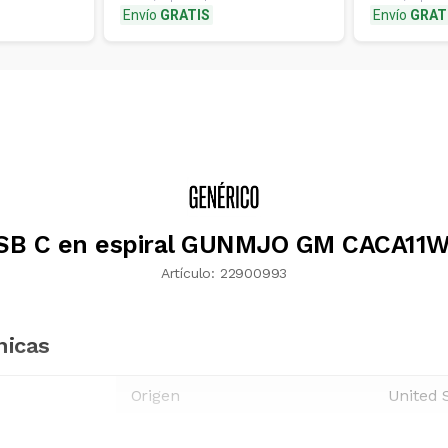
Envío
GRATIS
Envío
GRAT
SB C en espiral GUNMJO GM CACA11
Artículo:
22900993
nicas
Origen
United 