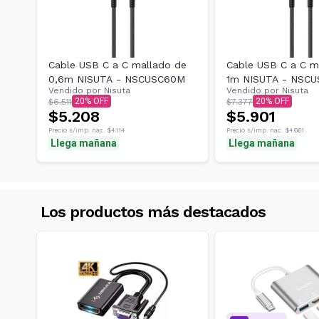
Cable USB C a C mallado de
Cable USB C a C m
0,6m NISUTA - NSCUSC60M
1m NISUTA - NSC
Vendido por
Nisuta
Vendido por
Nisuta
20
20
$6.511
$7.377
$5.208
$5.901
Precio s/imp. nac.
$4.114
Precio s/imp. nac.
$4.661
Llega mañana
Llega mañana
Los productos más destacados