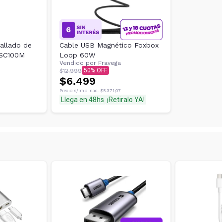
allado de
Cable USB Magnético Foxbox
USC100M
Loop 60W
Vendido por
Fravega
50
$12.999
$6.499
Precio s/imp. nac.
$5.371,07
Llega en 48hs
¡Retiralo YA!