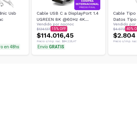
nic Usb
Cable USB C a DisplayPort 1.4
Cable Tipo
ac
UGREEN 8K @60Hz 4K
Datos Tipo
Vendido por
nocnoc
Vendido por
@240Hz 1 m
Global
15
40
$134.137
$4.673
$114.016,45
$2.804
Precio s/imp. nac.
$94.228,47
Precio s/imp. nac
ro en 48hs
Envío
GRATIS