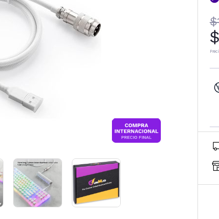
$
$
Prec