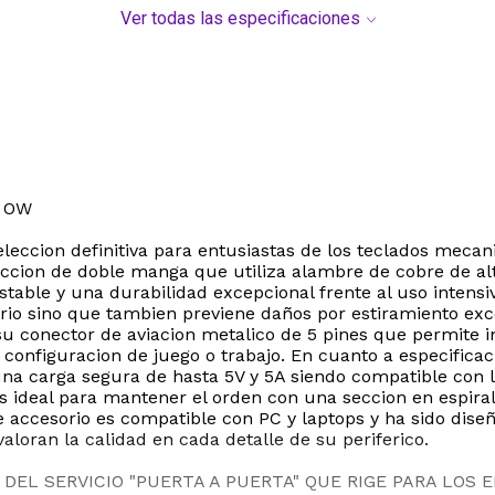
Ver todas las especificaciones
X OW
leccion definitiva para entusiastas de los teclados meca
ccion de doble manga que utiliza alambre de cobre de alt
able y una durabilidad excepcional frente al uso intensivo
orio sino que tambien previene daños por estiramiento exc
 su conector de aviacion metalico de 5 pines que permite 
 configuracion de juego o trabajo. En cuanto a especificac
una carga segura de hasta 5V y 5A siendo compatible con
 es ideal para mantener el orden con una seccion en espira
e accesorio es compatible con PC y laptops y ha sido dis
loran la calidad en cada detalle de su periferico.
DEL SERVICIO "PUERTA A PUERTA" QUE RIGE PARA LOS 