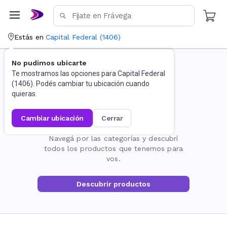
Estás en
Capital Federal
(
1406
)
No pudimos ubicarte
Te mostramos las opciones para
Capital Federal
(
1406
). Podés cambiar tu ubicación cuando
quieras.
cambiar ubicación
cerrar
La página no existe
Navegá por las categorías y descubrí
todos los productos que tenemos para
vos.
Descubrir productos