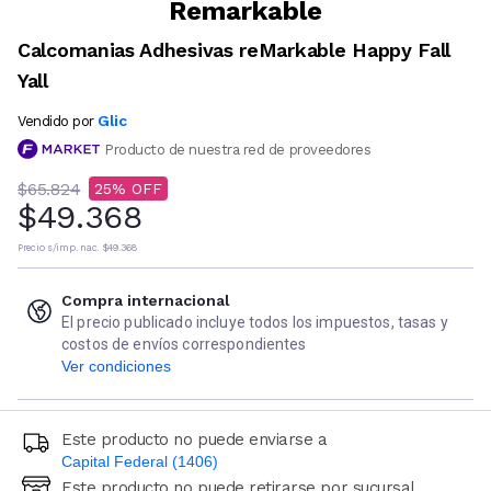
Remarkable
Calcomanias Adhesivas reMarkable Happy Fall
Yall
Glic
Vendido por
Producto de nuestra red de proveedores
$65.824
25
$49.368
Precio s/imp. nac.
$49.368
Compra internacional
El precio publicado incluye todos los impuestos, tasas y
costos de envíos correspondientes
Ver condiciones
Este producto no puede enviarse a
Capital Federal (1406)
Este producto no puede retirarse por sucursal
Ingresá código postal (sólo números)