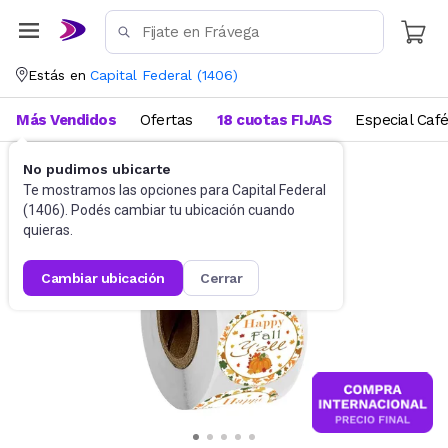
Estás en
Capital Federal
(
1406
)
Más Vendidos
Ofertas
18 cuotas FIJAS
Especial Caf
No pudimos ubicarte
Decoración
Vinilos decorativos
Te mostramos las opciones para
Capital Federal
(
1406
). Podés cambiar tu ubicación cuando
quieras.
cambiar ubicación
cerrar