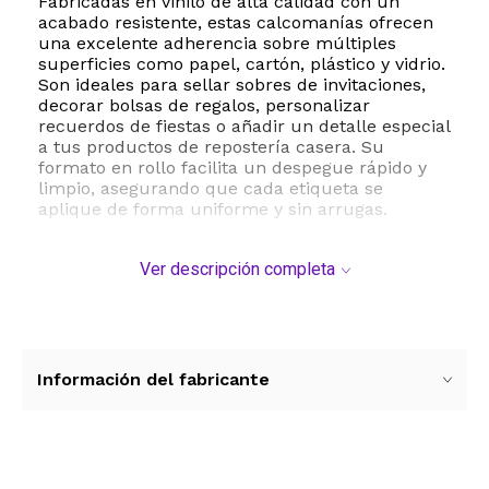
Fabricadas en vinilo de alta calidad con un
acabado resistente, estas calcomanías ofrecen
una excelente adherencia sobre múltiples
superficies como papel, cartón, plástico y vidrio.
Son ideales para sellar sobres de invitaciones,
decorar bolsas de regalos, personalizar
recuerdos de fiestas o añadir un detalle especial
a tus productos de repostería casera. Su
formato en rollo facilita un despegue rápido y
limpio, asegurando que cada etiqueta se
aplique de forma uniforme y sin arrugas.
Ya sea que estés organizando una reunión
Ver descripción completa
familiar de Acción de Gracias, preparando
obsequios escolares o buscando mejorar la
presentación de los paquetes de tu
emprendimiento durante la temporada festiva,
estas etiquetas aportan un valor estético
inigualable. Su diseño neutro y colorido se
Información del fabricante
adapta a todo tipo de empaques, convirtiendo
un envoltorio simple en una presentación
memorable y profesional.
ESTE PRODUCTO VIENE DE USA DENTRO DEL