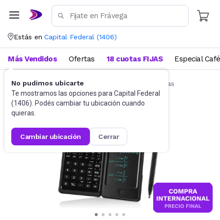
Estás en
Capital Federal
(
1406
)
Más Vendidos
Ofertas
18 cuotas FIJAS
Especial Caf
No pudimos ubicarte
Artículos de Librería y Papelería
Calculadoras
Te mostramos las opciones para
Capital Federal
(
1406
). Podés cambiar tu ubicación cuando
quieras.
cambiar ubicación
cerrar