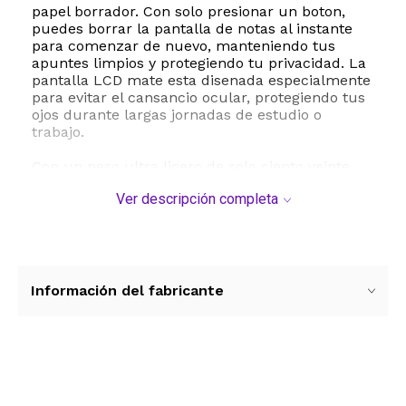
papel borrador. Con solo presionar un boton,
puedes borrar la pantalla de notas al instante
para comenzar de nuevo, manteniendo tus
apuntes limpios y protegiendo tu privacidad. La
pantalla LCD mate esta disenada especialmente
para evitar el cansancio ocular, protegiendo tus
ojos durante largas jornadas de estudio o
trabajo.
Con un peso ultra ligero de solo ciento veinte
gramos y dimensiones sumamente compactas,
Ver descripción completa
esta calculadora portatil cabe perfectamente en
cualquier mochila, bolso o incluso en el bolsillo
de tu pantalon. Es ideal para llevar a clases,
examenes, la oficina o para realizar calculos
financieros y de construccion en el terreno.
Información del fabricante
Funciona mediante baterias de boton de larga
duracion que son sumamente faciles de
reemplazar sin necesidad de herramientas o
destornilladores, asegurando que nunca te
quedes sin energia en los momentos mas
Ver más contenido
importantes. Optimiza tu rendimiento