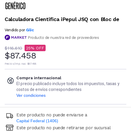
Calculadora Cientifica iPepul JSQ con Bloc de
Glic
Vendido por
Producto de nuestra red de proveedores
$116.610
25
$87.458
Precio s/imp. nac.
$87.458
Compra internacional
El precio publicado incluye todos los impuestos, tasas y
costos de envíos correspondientes
Ver condiciones
Este producto no puede enviarse a
Capital Federal (1406)
Este producto no puede retirarse por sucursal
Ingresá código postal (sólo números)