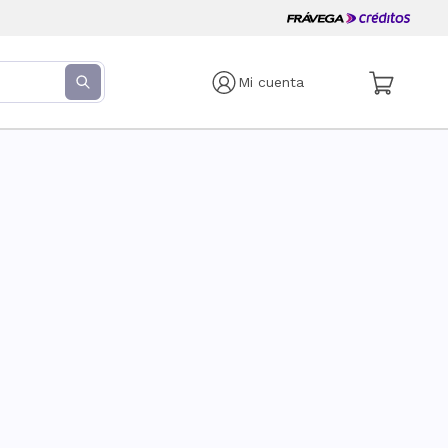
Mi cuenta
s