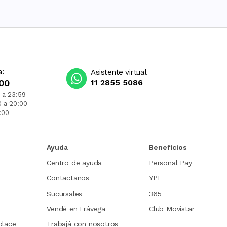
a:
Asistente virtual
00
11 2855 5086
 a 23:59
0 a 20:00
:00
Ayuda
Beneficios
Centro de ayuda
Personal Pay
Contactanos
YPF
Sucursales
365
Vendé en Frávega
Club Movistar
place
Trabajá con nosotros