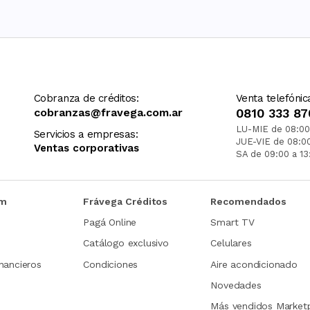
Cobranza de créditos:
Venta telefónic
cobranzas@fravega.com.ar
0810 333 87
LU-MIE de 08:00
Servicios a empresas:
JUE-VIE de 08:0
Ventas corporativas
SA de 09:00 a 13
om
Frávega Créditos
Recomendados
Pagá Online
Smart TV
Catálogo exclusivo
Celulares
nancieros
Condiciones
Aire acondicionado
Novedades
Más vendidos Market