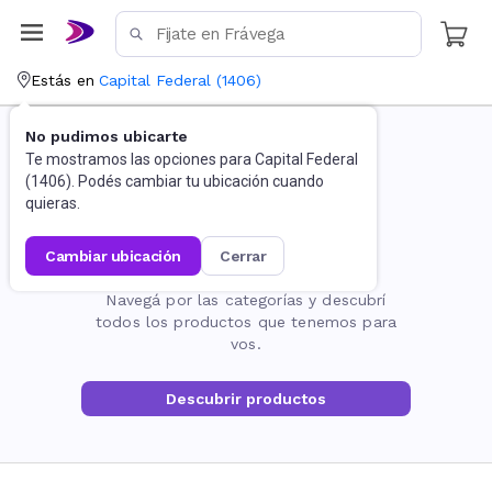
Estás en
Capital Federal
(
1406
)
No pudimos ubicarte
Te mostramos las opciones para
Capital Federal
(
1406
). Podés cambiar tu ubicación cuando
quieras.
cambiar ubicación
cerrar
La página no existe
Navegá por las categorías y descubrí
todos los productos que tenemos para
vos.
Descubrir productos