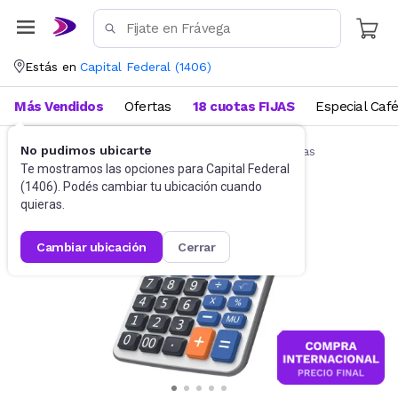
Estás en
Capital Federal
(
1406
)
Más Vendidos
Ofertas
18 cuotas FIJAS
Especial Caf
No pudimos ubicarte
Artículos de Librería y Papelería
Calculadoras
Te mostramos las opciones para
Capital Federal
(
1406
). Podés cambiar tu ubicación cuando
quieras.
cambiar ubicación
cerrar