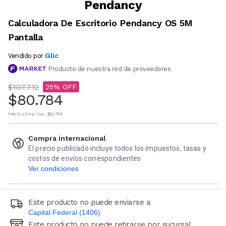
Pendancy
Calculadora De Escritorio Pendancy OS 5M
Pantalla
Glic
Vendido por
Producto de nuestra red de proveedores
$107.712
25
$80.784
Precio s/imp. nac.
$80.784
Compra internacional
El precio publicado incluye todos los impuestos, tasas y
costos de envíos correspondientes
Ver condiciones
Este producto no puede enviarse a
Capital Federal (1406)
Este producto no puede retirarse por sucursal
Ingresá código postal (sólo números)