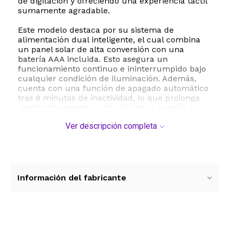
de digitación y ofreciendo una experiencia táctil
sumamente agradable.
Este modelo destaca por su sistema de
alimentación dual inteligente, el cual combina
un panel solar de alta conversión con una
batería AAA incluida. Esto asegura un
funcionamiento continuo e ininterrumpido bajo
cualquier condición de iluminación. Además,
cuenta con una función de apagado automático
tras 8 minutos de inactividad, lo que prolonga
significativamente la vida útil de la batería. Su
estructura ligera de 190 gramos es altamente
Ver descripción completa
resistente a impactos y caídas accidentales
desde la altura del escritorio.
Perfecta para su uso en oficinas, comercios,
escuelas y el hogar, la calculadora Pendancy
OS-5M combina funcionalidad avanzada con un
Información del fabricante
diseño moderno y profesional en tonos gris, azul
y naranja. Sus dimensiones de 18.5 cm de largo
por 15.6 cm de ancho la convierten en un
dispositivo compacto pero sumamente cómodo
para cualquier espacio de trabajo.