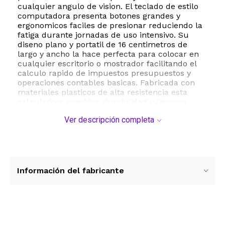
cualquier angulo de vision. El teclado de estilo
computadora presenta botones grandes y
ergonomicos faciles de presionar reduciendo la
fatiga durante jornadas de uso intensivo. Su
diseno plano y portatil de 16 centimetros de
largo y ancho la hace perfecta para colocar en
cualquier escritorio o mostrador facilitando el
calculo rapido de impuestos presupuestos y
operaciones contables basicas. Fabricada con
materiales plasticos de alta resistencia esta
calculadora combina durabilidad y ligereza
siendo la eleccion preferida de profesionales
Ver descripción completa
financieros analistas de datos y estudiantes.
ESTE PRODUCTO VIENE DE USA DENTRO DEL
MARCO DEL SERVICIO "PUERTA A PUERTA" QUE
RIGE PARA LOS ENVíOS POSTALES
INTERNACIONALES.
Información del fabricante
RECIBIRA EL PRODUCTO ENTRE 10 Y 12 DIAS
DESPUES DE SU COMPRA.
Ver más contenido