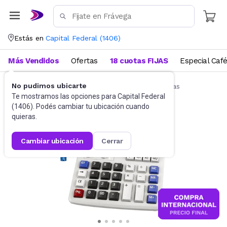
Estás en
Capital Federal
(
1406
)
Más Vendidos
Ofertas
18 cuotas FIJAS
Especial Caf
No pudimos ubicarte
Artículos de Librería y Papelería
Calculadoras
Te mostramos las opciones para
Capital Federal
(
1406
). Podés cambiar tu ubicación cuando
quieras.
cambiar ubicación
cerrar