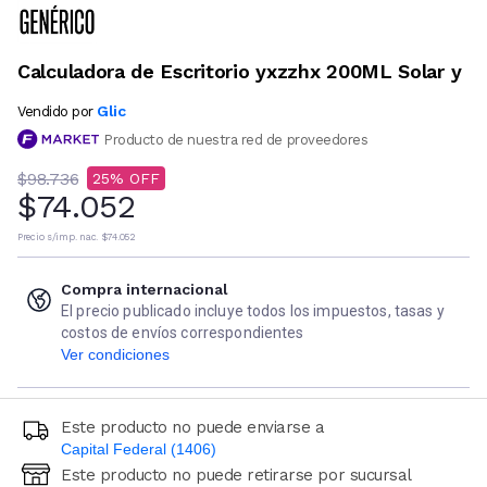
Calculadora de Escritorio yxzzhx 200ML Solar y
Glic
Vendido por
Producto de nuestra red de proveedores
$98.736
25
$74.052
Precio s/imp. nac.
$74.052
Compra internacional
El precio publicado incluye todos los impuestos, tasas y
costos de envíos correspondientes
Ver condiciones
Este producto no puede enviarse a
Capital Federal (1406)
Este producto no puede retirarse por sucursal
Ingresá código postal (sólo números)