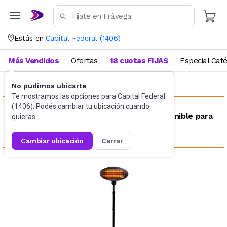
Estás en
Capital Federal
(
1406
)
Más Vendidos
Ofertas
18 cuotas FIJAS
Especial Caf
No pudimos ubicarte
Jardín
Calefactores de exterior
Te mostramos las opciones para
Capital Federal
(
1406
). Podés cambiar tu ubicación cuando
Este producto no se encuentra disponible para
quieras.
tu ubicación
cambiar ubicación
cerrar