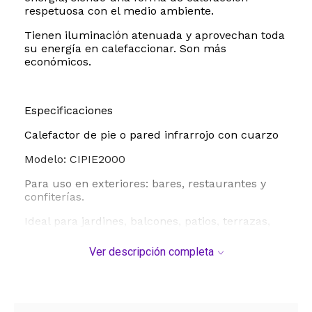
respetuosa con el medio ambiente.
Tienen iluminación atenuada y aprovechan toda
su energía en calefaccionar. Son más
económicos.
Especificaciones
Calefactor de pie o pared infrarrojo con cuarzo
Modelo: CIPIE2000
Para uso en exteriores: bares, restaurantes y
confiterías.
Ideal para jardines, balcones, patios, terrazas,
quinchos, etc.
Ver descripción completa
Área de cobertura máxima:
Exterior desprotegido: 8m²
Exterior protegido: 12m²