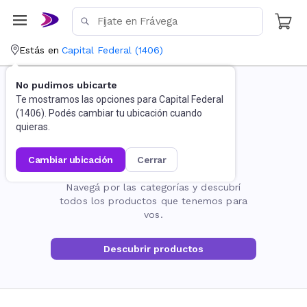
Estás en
Capital Federal
(
1406
)
No pudimos ubicarte
Te mostramos las opciones para
Capital Federal
(
1406
). Podés cambiar tu ubicación cuando
quieras.
cambiar ubicación
cerrar
La página no existe
Navegá por las categorías y descubrí
todos los productos que tenemos para
vos.
Descubrir productos