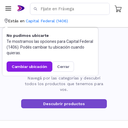
Estás en
Capital Federal
(
1406
)
No pudimos ubicarte
Te mostramos las opciones para
Capital Federal
(
1406
). Podés cambiar tu ubicación cuando
quieras.
cambiar ubicación
cerrar
La página no existe
Navegá por las categorías y descubrí
todos los productos que tenemos para
vos.
Descubrir productos